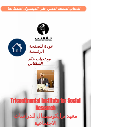
للذهاب لصفحة ثقفني على الفيسبوك اضغط هنا
عودة للصفحة
الرئيسية
مع تحيات خالد
الشلقاني
Tricontinental Institute for Social
Research
معهد ترايكونتيننتال للدراسات
الاجتماعية